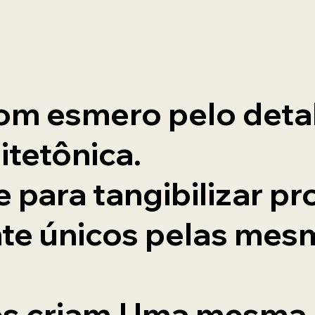
om esmero pelo deta
itetônica.
e para tangibilizar pr
te únicos pelas mes
os criam.Uma mesma