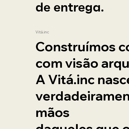
de entrega.
Vitá.inc
Construímos c
com visão arqu
A Vitá.inc nasc
verdadeiramen
mãos
daqueles que 