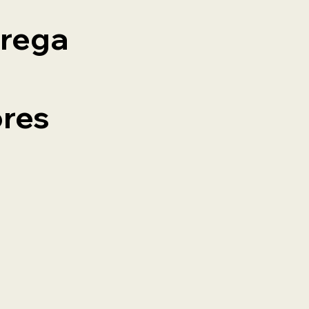
trega
ores