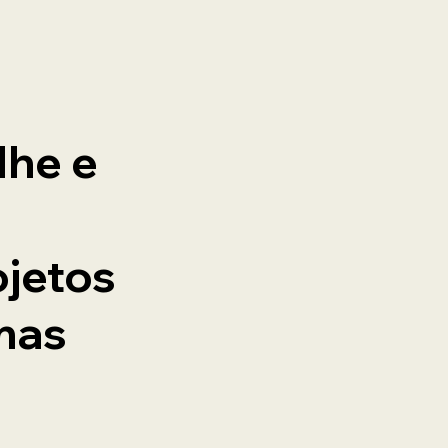
lhe e
ojetos
mas