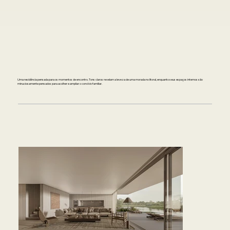
Uma residência pensada para os momentos de encontro. Tons claros revelam a leveza de uma morada no litoral, enquanto seus espaços internos são
minuciosamente pensados para acolher e ampliar o convívio familiar.