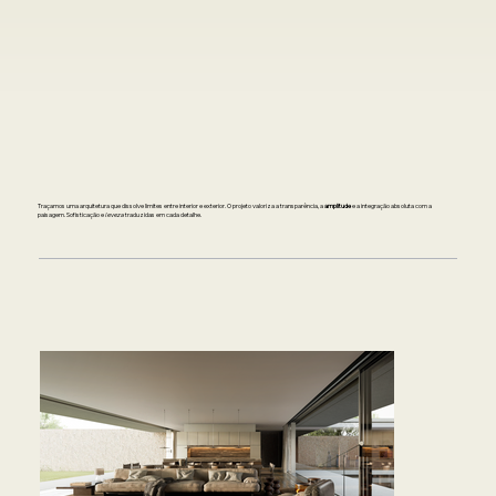
Traçamos uma arquitetura que dissolve limites entre interior e exterior. O projeto valoriza a transparência, a
amplitude
e a integração absoluta com a
paisagem. Sofisticação e
leveza
traduzidas em cada detalhe.