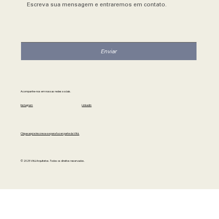
Enviar
Acompanhe-nos em nossas redes sociais.
Instagram
Linkedin
Clique aqui e inscreva-se para fazer parte da Vitá.
© 2025 Vitá Arquitetos. Todos os direitos reservados.